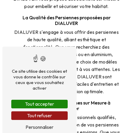
pour embellir et sécuriser votre habitat.
La Qualité des Persiennes proposées par
DIALUVER
DIALUVER s'engage à vous offrir des persiennes
de haute qualité, alliant esthétique et
fonctionnalité. Que vous recherchiez des
persiennes en PVC, en bois ou en aluminium,
l'entreprise dispose d'un large choix de modèles
pour répondre à vos besoins et à vos attentes. Les
Ce site utilise des cookies et
persiennes proposées par DIALUVER sont
vous donne le contrôle sur
ceux que vous souhaitez
résistantes aux intempéries, faciles d'entretien et
activer
garantissent une isolation optimale.
L'Installation de Persiennes sur Mesure à
Tout accepter
Montpellier
Tout refuser
Grâce à son équipe de professionnels qualifiés,
DIALUVER assure l'installation de vos persiennes
Personnaliser
sur mesure à Montpellier et ses environs. Que vous