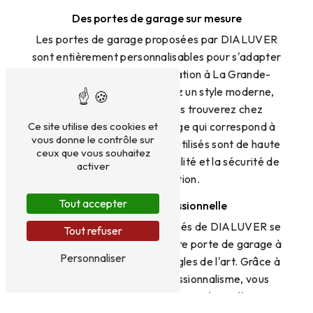
Des portes de garage sur mesure
Les portes de garage proposées par DIALUVER
sont entièrement personnalisables pour s'adapter
parfaitement à votre habitation à La Grande-
Motte. Que vous recherchiez un style moderne,
traditionnel ou design, vous trouverez chez
DIALUVER la porte de garage qui correspond à
Ce site utilise des cookies et
vous donne le contrôle sur
vos attentes. Les matériaux utilisés sont de haute
ceux que vous souhaitez
qualité pour garantir la durabilité et la sécurité de
activer
votre installation.
Tout accepter
Installation professionnelle
L'équipe de techniciens qualifiés de DIALUVER se
Tout refuser
charge de l'installation de votre porte de garage à
Personnaliser
La Grande-Motte dans les règles de l'art. Grâce à
leur expertise et leur professionnalisme, vous
bénéficierez d'une pose soignée et d'un