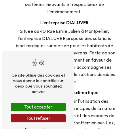
systèmes innovants et respectueux de
l'environnement.
L'entreprise DIALUVER
Située au 40 Rue Emile Julien à Montpellier,
l'entreprise DIALUVER propose des solutions
bioclimatiques sur mesure pour les habitants de
Montferrier-sur-Lez et ses environs. Forte de son
expertise et de son engagement en faveur de
l'environnement, DIALUVER accompagne ses
clients dans la mise en place de solutions durables
Ce site utilise des cookies et
vous donne le contrôle sur
et efficaces.
ceux que vous souhaitez
activer
Les avantages du bioclimatique
Le bioclimatique repose sur l'utilisation des
Tout accepter
ressources naturelles et des principes de la nature
pour concevoir des bâtiments et des espaces de
Tout refuser
vie économes en énergie. À Montferrier-sur-Lez,