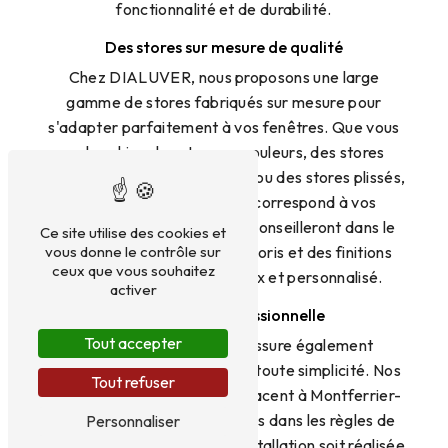
fonctionnalité et de durabilité.
Des stores sur mesure de qualité
Chez DIALUVER, nous proposons une large
gamme de stores fabriqués sur mesure pour
s'adapter parfaitement à vos fenêtres. Que vous
recherchiez des stores enrouleurs, des stores
vénitiens, des stores bateaux ou des stores plissés,
nous avons la solution qui correspond à vos
attentes. Nos experts vous conseilleront dans le
Ce site utilise des cookies et
vous donne le contrôle sur
choix des matériaux, des coloris et des finitions
ceux que vous souhaitez
pour un résultat harmonieux et personnalisé.
activer
Installation professionnelle
Tout accepter
L'équipe de DIALUVER assure également
l'installation de vos stores en toute simplicité. Nos
Tout refuser
installateurs qualifiés se déplacent à Montferrier-
sur-Lez pour poser vos stores dans les règles de
Personnaliser
l'art. Ils veilleront à ce que l'installation soit réalisée