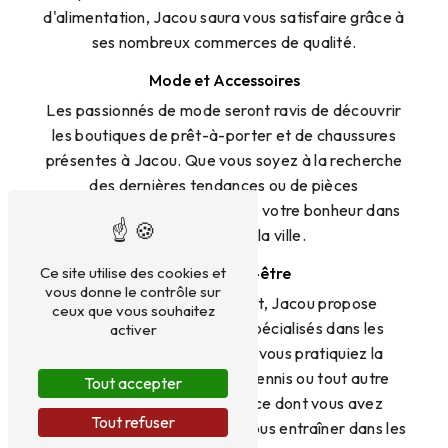
d'alimentation, Jacou saura vous satisfaire grâce à
ses nombreux commerces de qualité.
Mode et Accessoires
Les passionnés de mode seront ravis de découvrir
les boutiques de prêt-à-porter et de chaussures
présentes à Jacou. Que vous soyez à la recherche
des dernières tendances ou de pièces
intemporelles, vous trouverez votre bonheur dans
les magasins de la ville.
Ce site utilise des cookies et
Sport et Bien-être
vous donne le contrôle sur
Pour les amateurs de sport, Jacou propose
ceux que vous souhaitez
également des magasins spécialisés dans les
activer
équipements sportifs. Que vous pratiquiez la
course à pied, le fitness, le tennis ou tout autre
Tout accepter
sport, vous trouverez tout ce dont vous avez
Tout refuser
besoin pour vous équiper et vous entraîner dans les