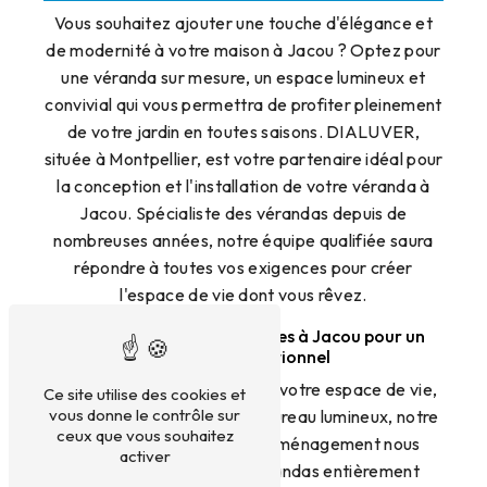
Vous souhaitez ajouter une touche d'élégance et
de modernité à votre maison à Jacou ? Optez pour
une véranda sur mesure, un espace lumineux et
convivial qui vous permettra de profiter pleinement
de votre jardin en toutes saisons. DIALUVER,
située à Montpellier, est votre partenaire idéal pour
la conception et l'installation de votre véranda à
Jacou. Spécialiste des vérandas depuis de
nombreuses années, notre équipe qualifiée saura
répondre à toutes vos exigences pour créer
l'espace de vie dont vous rêvez.
Des Vérandas Personnalisées à Jacou pour un
Confort Exceptionnel
Que vous souhaitiez agrandir votre espace de vie,
Ce site utilise des cookies et
vous donne le contrôle sur
créer un coin détente ou un bureau lumineux, notre
ceux que vous souhaitez
expertise en design et en aménagement nous
activer
permet de réaliser des vérandas entièrement