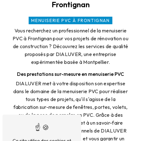
Frontignan
MENUISERIE PVC À FRONTIGNAN
Vous recherchez un professionnel de la menuiserie
PVC à Frontignan pour vos projets de rénovation ou
de construction ? Découvrez les services de qualité
proposés par DIALUVER, une entreprise
expérimentée basée à Montpellier.
Des prestations sur-mesure en menuiserie PVC
DIALUVER met à votre disposition son expertise
dans le domaine de la menuiserie PVC pour réaliser
tous types de projets, qu'il s'agisse de la
fabrication sur-mesure de fenêtres, portes, volets,
ou de la pose de pergolas en PVC. Grâce à des
matériaux de haute qualité et à un savoir-faire
reconnu, l'équipe de professionnels de DIALUVER
saura répondre à vos besoins et vous garantir un
Ce site utilise des cookies et