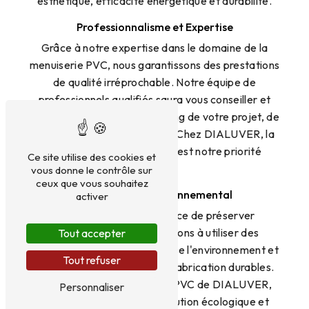
esthétique, efficacité énergétique et durabilité.
Professionnalisme et Expertise
Grâce à notre expertise dans le domaine de la
menuiserie PVC, nous garantissons des prestations
de qualité irréprochable. Notre équipe de
professionnels qualifiés saura vous conseiller et
vous accompagner tout au long de votre projet, de
la conception à l'installation. Chez DIALUVER, la
satisfaction de nos clients est notre priorité
Ce site utilise des cookies et
absolue.
vous donne le contrôle sur
ceux que vous souhaitez
Engagement Environnemental
activer
Conscients de l'importance de préserver
l'environnement, nous veillons à utiliser des
Tout accepter
matériaux PVC respectueux de l'environnement et
Tout refuser
à adopter des pratiques de fabrication durables.
Opter pour les menuiseries PVC de DIALUVER,
Personnaliser
c'est faire le choix d'une solution écologique et