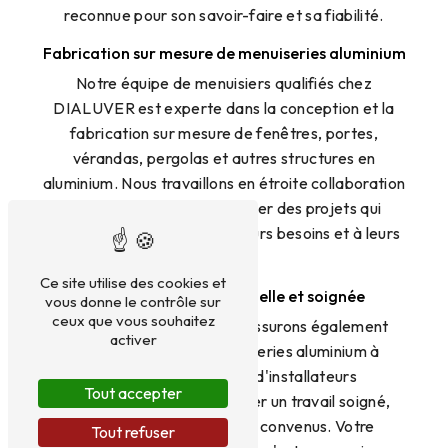
reconnue pour son savoir-faire et sa fiabilité.
Fabrication sur mesure de menuiseries aluminium
Notre équipe de menuisiers qualifiés chez
DIALUVER est experte dans la conception et la
fabrication sur mesure de fenêtres, portes,
vérandas, pergolas et autres structures en
aluminium. Nous travaillons en étroite collaboration
avec nos clients pour réaliser des projets qui
répondent parfaitement à leurs besoins et à leurs
goûts.
Ce site utilise des cookies et
Installation professionnelle et soignée
vous donne le contrôle sur
ceux que vous souhaitez
Outre la fabrication, nous assurons également
activer
l'installation de vos menuiseries aluminium à
Calpiers. Notre équipe d'installateurs
Tout accepter
expérimentés veille à réaliser un travail soigné,
dans le respect des délais convenus. Votre
Tout refuser