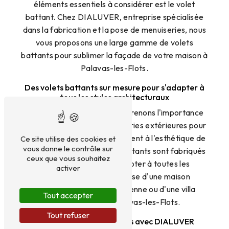
éléments essentiels à considérer est le volet
battant. Chez DIALUVER, entreprise spécialisée
dans la fabrication et la pose de menuiseries, nous
vous proposons une large gamme de volets
battants pour sublimer la façade de votre maison à
Palavas-les-Flots.
Des volets battants sur mesure pour s'adapter à
tous les styles architecturaux
Chez DIALUVER, nous comprenons l'importance
de personnaliser vos menuiseries extérieures pour
qu'elles s'intègrent parfaitement à l'esthétique de
Ce site utilise des cookies et
vous donne le contrôle sur
votre domicile. Nos volets battants sont fabriqués
ceux que vous souhaitez
sur mesure, afin de s'adapter à toutes les
activer
configurations, qu'il s'agisse d'une maison
traditionnelle méditerranéenne ou d'une villa
Tout accepter
contemporaine à Palavas-les-Flots.
Tout refuser
La qualité au rendez-vous avec DIALUVER