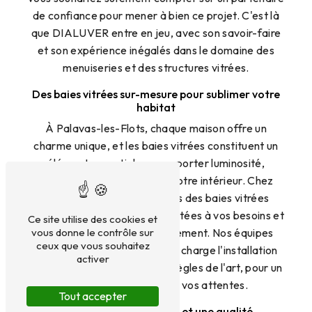
de confiance pour mener à bien ce projet. C'est là
que DIALUVER entre en jeu, avec son savoir-faire
et son expérience inégalés dans le domaine des
menuiseries et des structures vitrées.
Des baies vitrées sur-mesure pour sublimer votre
habitat
À Palavas-les-Flots, chaque maison offre un
charme unique, et les baies vitrées constituent un
élément essentiel pour apporter luminosité,
esthétique et modernité à votre intérieur. Chez
DIALUVER, nous proposons des baies vitrées
entièrement sur-mesure, adaptées à vos besoins et
Ce site utilise des cookies et
vous donne le contrôle sur
à l'architecture de votre logement. Nos équipes
ceux que vous souhaitez
qualifiées sauront prendre en charge l'installation
activer
de vos baies vitrées dans les règles de l'art, pour un
résultat à la hauteur de vos attentes.
Tout accepter
Une expertise reconnue et une qualité