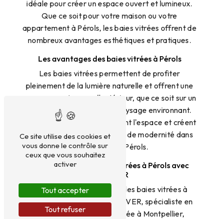
idéale pour créer un espace ouvert et lumineux.
Que ce soit pour votre maison ou votre
appartement à Pérols, les baies vitrées offrent de
nombreux avantages esthétiques et pratiques.
Les avantages des baies vitrées à Pérols
Les baies vitrées permettent de profiter
pleinement de la lumière naturelle et offrent une
vue panoramique sur l'extérieur, que ce soit sur un
jardin, une terrasse ou un paysage environnant.
Elles agrandissent visuellement l'espace et créent
une sensation d'ouverture et de modernité dans
Ce site utilise des cookies et
vous donne le contrôle sur
votre habitat à Pérols.
ceux que vous souhaitez
activer
Personnalisez vos baies vitrées à Pérols avec
DIALUVER
Si vous souhaitez installer des baies vitrées à
Tout accepter
Pérols, faites appel à DIALUVER, spécialiste en
Tout refuser
menuiserie aluminium. Située à Montpellier,