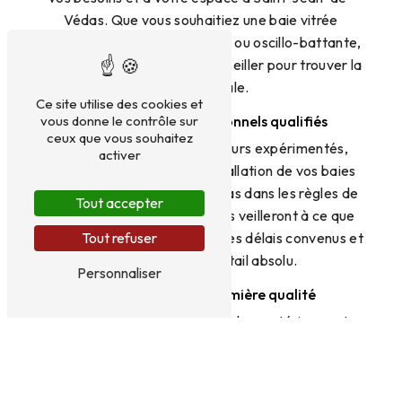
Védas. Que vous souhaitiez une baie vitrée
coulissante, à galandage, fixe ou oscillo-battante,
nos experts sauront vous conseiller pour trouver la
solution idéale.
Ce site utilise des cookies et
vous donne le contrôle sur
Une équipe de professionnels qualifiés
ceux que vous souhaitez
Grâce à son équipe de poseurs expérimentés,
activer
DIALUVER garantit une installation de vos baies
vitrées à Saint-Jean-de-Védas dans les règles de
Tout accepter
l'art. Nos techniciens qualifiés veilleront à ce que
votre projet soit réalisé dans les délais convenus et
Tout refuser
avec un souci du détail absolu.
Personnaliser
Des matériaux de première qualité
Chez DIALUVER, la qualité des matériaux est
primordiale. Nos baies vitrées sont fabriquées à
partir de matériaux de haute qualité pour garantir
une isolation thermique et acoustique optimale à